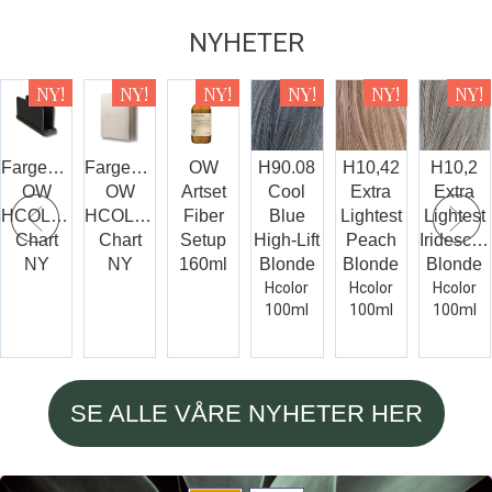
NYHETER
Fargekartholder
Fargekart
OW
H90.08
H10,42
H10,2
OW
OW
Artset
Cool
Extra
Extra
HCOLOR
HCOLOR
Fiber
Blue
Lightest
Lightest
Chart
Chart
Setup
High-Lift
Peach
Iridescen
NY
NY
160ml
Blonde
Blonde
Blonde
Hcolor
Hcolor
Hcolor
100ml
100ml
100ml
SE ALLE VÅRE NYHETER HER