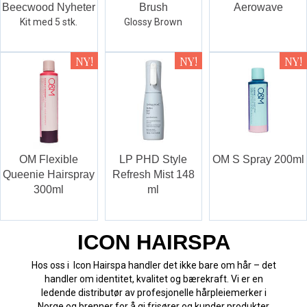
Beecwood Nyheter
Brush
Aerowave
Kit med 5 stk.
Glossy Brown
OM Flexible
LP PHD Style
OM S Spray 200ml
Queenie Hairspray
Refresh Mist 148
300ml
ml
ICON HAIRSPA
Hos oss i Icon Hairspa handler det ikke bare om hår – det
handler om identitet, kvalitet og bærekraft. Vi er en
ledende distributør av profesjonelle hårpleiemerker i
Norge og brenner for å gi frisører og kunder produkter