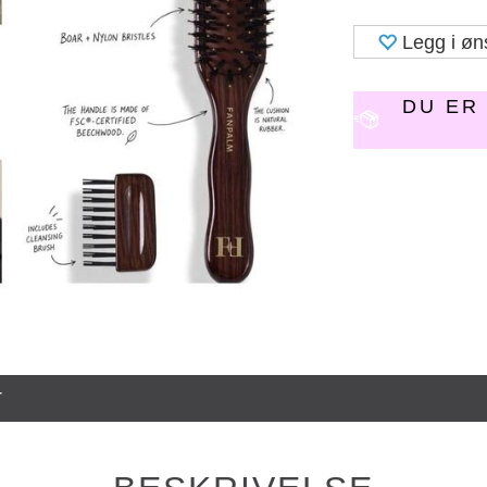
Legg i øn
DU E
T