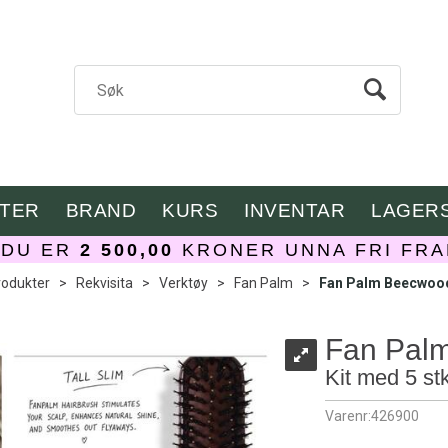
TER
BRAND
KURS
INVENTAR
LAGER
DU ER
2 500,00
KRONER UNNA FRI FRA
rodukter
>
Rekvisita
>
Verktøy
>
Fan Palm
>
Fan Palm Beecwoo
Fan Pal
Kit med 5 stk
Varenr:
426900