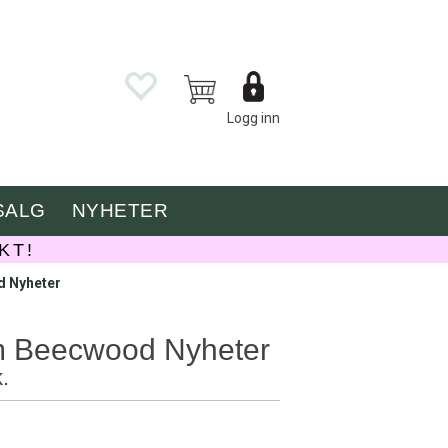
Logg inn
SALG
NYHETER
KT!
d Nyheter
m Beecwood Nyheter
.