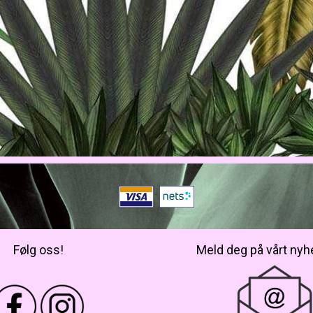
Følg oss!
Meld deg på vårt nyh