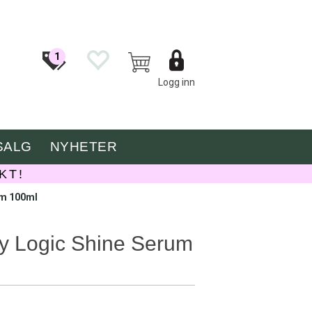
1
Logg inn
SALG
NYHETER
KT!
um 100ml
y Logic Shine Serum