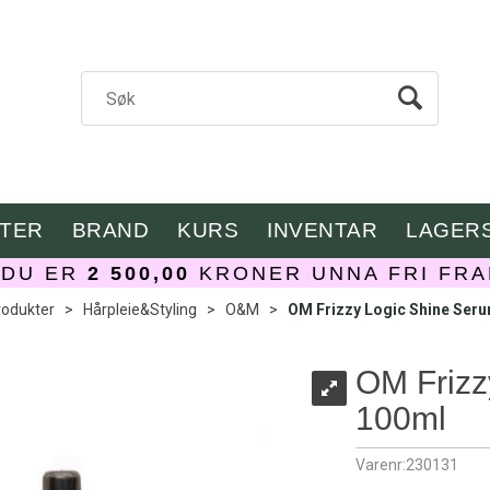
TER
BRAND
KURS
INVENTAR
LAGER
DU ER
2 500,00
KRONER UNNA FRI FRA
rodukter
>
Hårpleie&Styling
>
O&M
>
OM Frizzy Logic Shine Ser
OM Frizz
100ml
Varenr:
230131