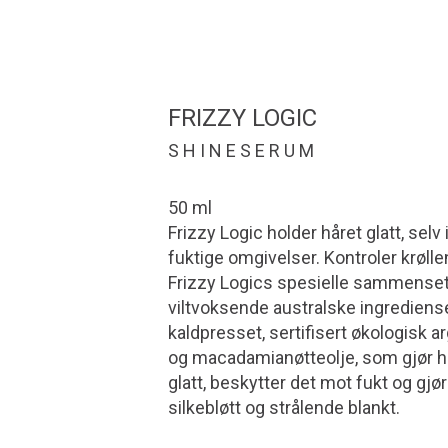
FRIZZY LOGIC
S H I N E S E R U M
50 ml
Frizzy Logic holder håret glatt, selv 
fuktige omgivelser. Kontroler krøll
Frizzy Logics spesielle sammenset
viltvoksende australske ingrediens
kaldpresset, sertifisert økologisk a
og macadamianøtteolje, som gjør h
glatt, beskytter det mot fukt og gjør
silkebløtt og strålende blankt.