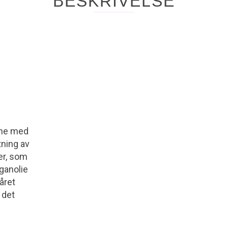
BESKRIVELSE
i
ene med
ning av
er, som
rganolie
året
 det