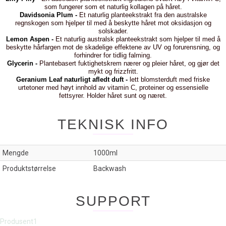
som fungerer som et naturlig kollagen på håret.
Davidsonia Plum -
Et naturlig planteekstrakt fra den australske
regnskogen som hjelper til med å beskytte håret mot oksidasjon og
solskader.
Lemon Aspen -
Et naturlig australsk planteekstrakt som hjelper til med å
beskytte hårfargen mot de skadelige effektene av UV og forurensning, og
forhindrer for tidlig falming.
Glycerin -
Plantebasert fuktighetskrem nærer og pleier håret, og gjør det
mykt og frizzfritt.
Geranium Leaf naturligt afledt duft -
lett blomsterduft med friske
urtetoner med høyt innhold av vitamin C, proteiner og essensielle
fettsyrer. Holder håret sunt og næret.
TEKNISK INFO
Mengde
1000ml
Produktstørrelse
Backwash
SUPPORT
Produsent1