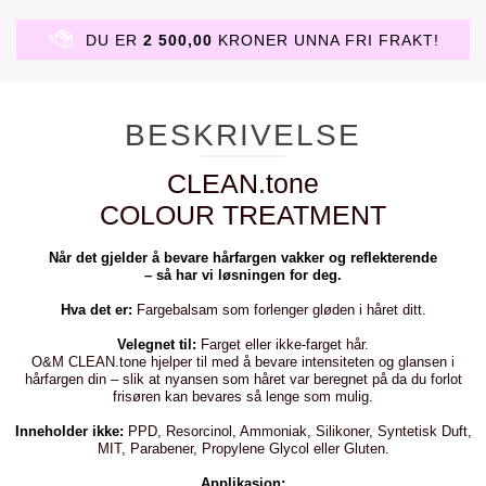
DU ER
2 500,00
KRONER UNNA FRI FRAKT!
BESKRIVELSE
CLEAN.tone
COLOUR TREATMENT
Når det gjelder å bevare hårfargen vakker og reflekterende
– så har vi løsningen for deg.
Hva det er:
Fargebalsam som forlenger gløden i håret ditt.
Velegnet til:
Farget eller ikke-farget hår.
O&M CLEAN.tone hjelper til med å bevare intensiteten og glansen i
hårfargen din – slik at nyansen som håret var beregnet på da du forlot
frisøren kan bevares så lenge som mulig.
Inneholder ikke:
PPD, Resorcinol, Ammoniak, Silikoner, Syntetisk Duft,
MIT, Parabener, Propylene Glycol eller Gluten.
Applikasjon: