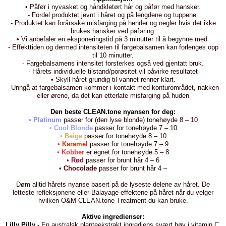
• Påfør i nyvasket og håndkletørt hår og påfør med hansker.
- Fordel produktet jevnt i håret og på lengdene og tuppene.
- Produktet kan forårsake misfarging på hender og negler hvis det ikke
brukes hansker ved påføring.
• Vi anbefaler en eksponeringstid på 3 minutter til å begynne med.
- Effekttiden og dermed intensiteten til fargebalsamen kan forlenges opp
til 10 minutter.
- Fargebalsamens intensitet forsterkes også ved gjentatt bruk.
- Hårets individuelle tilstand/porøsitet vil påvirke resultatet
• Skyll håret grundig til vannet renner klart.
- Unngå at fargebalsamen kommer i kontakt med konturområdet, nakken
eller ørene, da det kan etterlate misfarging på huden
Den beste CLEAN.tone nyansen for deg:
•
Platinum
passer for (den lyse blonde) tonehøyde 8 – 10
•
Cool Blonde
passer for tonehøyde 7 – 10
•
Beige
passer for tonehøyde 8 – 10
•
Karamel
passer for tonehøyde 7 – 9
•
Kobber
er egnet for tonehøyde 5 – 8
•
Rød
passer for brunt hår 4 – 6
•
Chocolade
passer for brunt hår 4 –
Døm alltid hårets nyanse basert på de lyseste delene av håret. De
letteste refleksjonene eller Balayage-effektene på håret når du velger
hvilken O&M CLEAN.tone Treatment du kan bruke.
Aktive ingredienser:
Lilly Pilly -
En australsk planteekstrakt ingrediens svært høy i vitamin C,