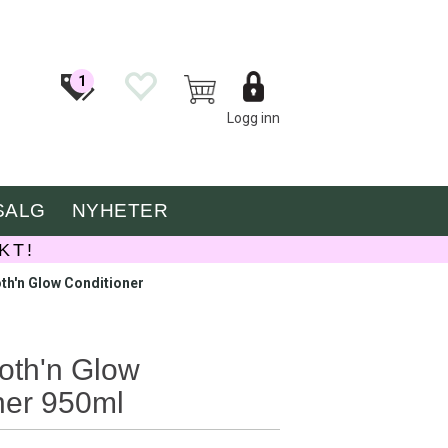
1
Logg inn
SALG
NYHETER
KT!
h'n Glow Conditioner
th'n Glow
ner 950ml