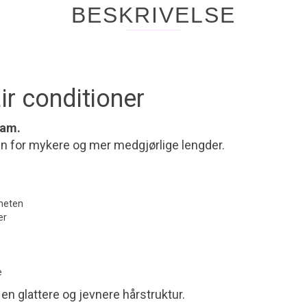
BESKRIVELSE
r conditioner
sam.
en for mykere og mer medgjørlige lengder.
rheten
er
e
l en glattere og jevnere hårstruktur.