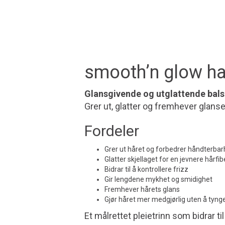
smooth’n glow hai
Glansgivende og utglattende bal
Grer ut, glatter og fremhever glans
Fordeler
Grer ut håret og forbedrer håndterba
Glatter skjellaget for en jevnere hårfib
Bidrar til å kontrollere frizz
Gir lengdene mykhet og smidighet
Fremhever hårets glans
Gjør håret mer medgjørlig uten å tyng
Et målrettet pleietrinn som bidrar ti