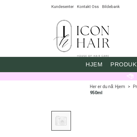
Kundesenter
Kontakt Oss
Bildebank
HJEM
PRODUK
Her er du nå:
Hjem
>
P
950ml