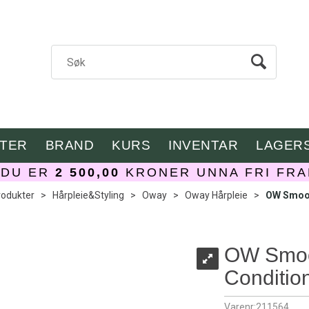
TER
BRAND
KURS
INVENTAR
LAGER
DU ER
2 500,00
KRONER UNNA FRI FRA
rodukter
>
Hårpleie&Styling
>
Oway
>
Oway Hårpleie
>
OW Smoot
OW Smoo
Conditio
Varenr:
211564