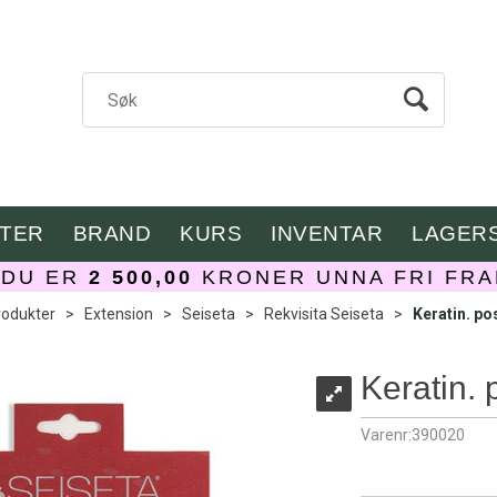
TER
BRAND
KURS
INVENTAR
LAGER
DU ER
2 500,00
KRONER UNNA FRI FRA
rodukter
>
Extension
>
Seiseta
>
Rekvisita Seiseta
>
Keratin. po
Keratin. 
Varenr:
390020