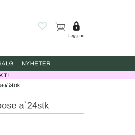
Logg inn
SALG
NYHETER
KT!
se a`24stk
pose a`24stk